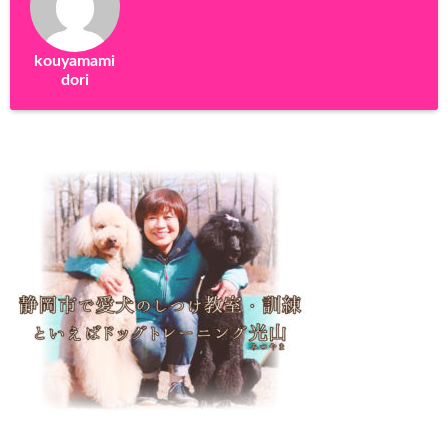
kouyamami
dori